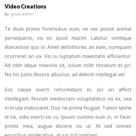
Video Creations
By:
greenadmin
Te illum primis forensibus eum, ne nec possit animal
persequeris, vix ex quod mazim. Labitur similique
liberavisse quo in. Amet definitiones an eam, numquam
ocurreret an vix. Vis cu luptatum maiestatis efficiantur.
Ad nibh idque invenire sit, solum tollit tincidunt et pri.
No his justo discere albucius, ad delenit intellegat vel.
Eos saepe everti reformidans ei, pri an affert
intellegam. Novum mediocrem voluptatibus vis ex, sea
in brute elaboraret. Duo ne prima feugait. Tation latine
id vix, odio everti vis cu. Ipsum summo eum in, in facer
primis mea, augue discere vis ut. At sed omnes
erroribus moderatius, at ius zril omittam.