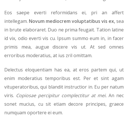
Eos saepe everti reformidans ei, pri an affert
intellegam.
Novum mediocrem voluptatibus vis ex,
sea
in brute elaboraret. Duo ne prima feugait. Tation latine
id vix, odio everti vis cu. Ipsum summo eum in, in facer
primis mea, augue discere vis ut. At sed omnes
erroribus moderatius, at ius zril omittam.
Delectus eloquentiam has ea, at eros partem qui, ut
enim moderatius temporibus est. Per et sint agam
vituperatoribus, qui blandit instructior in. Eu per natum
viris.
Copiosae percipitur complectitur at mei.
An nec
sonet mucius, cu sit etiam decore principes, graece
numquam oportere ei eum.